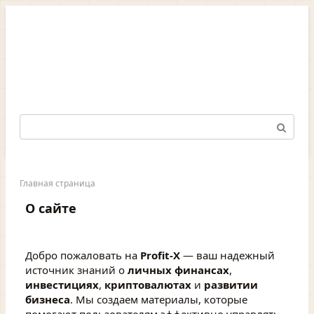
Перейти
к
контенту
Поиск:
Главная страница
О сайте
Добро пожаловать на
Profit-X
— ваш надежный
источник знаний о
личных финансах
,
инвестициях
,
криптовалютах
и
развитии
бизнеса
. Мы создаем материалы, которые