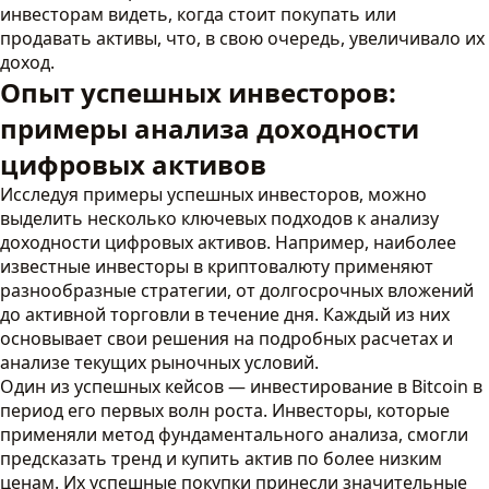
инвесторам видеть, когда стоит покупать или
продавать активы, что, в свою очередь, увеличивало их
доход.
Опыт успешных инвесторов:
примеры анализа доходности
цифровых активов
Исследуя примеры успешных инвесторов, можно
выделить несколько ключевых подходов к анализу
доходности цифровых активов. Например, наиболее
известные инвесторы в криптовалюту применяют
разнообразные стратегии, от долгосрочных вложений
до активной торговли в течение дня. Каждый из них
основывает свои решения на подробных расчетах и
анализе текущих рыночных условий.
Один из успешных кейсов — инвестирование в Bitcoin в
период его первых волн роста. Инвесторы, которые
применяли метод фундаментального анализа, смогли
предсказать тренд и купить актив по более низким
ценам. Их успешные покупки принесли значительные