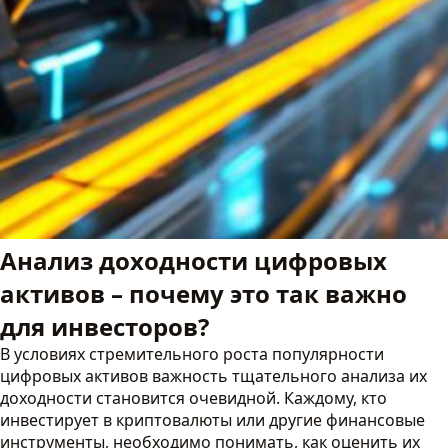
Анализ доходности цифровых
активов – почему это так важно
для инвесторов?
В условиях стремительного роста популярности
цифровых активов важность тщательного анализа их
доходности становится очевидной. Каждому, кто
инвестирует в криптовалюты или другие финансовые
инструменты, необходимо понимать, как оценить их