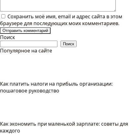
Сохранить моё имя, email и адрес сайта в этом
браузере для последующих моих комментариев.
Поиск
Поиск
Популярное на сайте
Как платить налоги на прибыль организации:
пошаговое руководство
Как экономить при маленькой зарплате: советы для
каждого