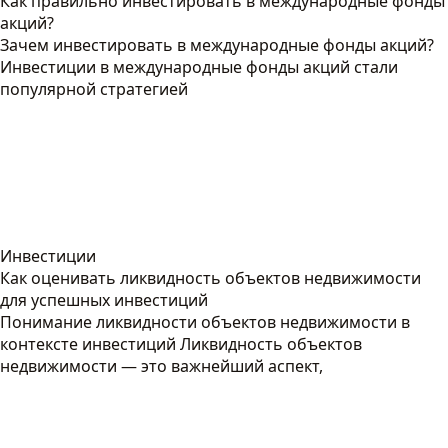
Как правильно инвестировать в международные фонды
акций?
Зачем инвестировать в международные фонды акций?
Инвестиции в международные фонды акций стали
популярной стратегией
Инвестиции
Как оценивать ликвидность объектов недвижимости
для успешных инвестиций
Понимание ликвидности объектов недвижимости в
контексте инвестиций Ликвидность объектов
недвижимости — это важнейший аспект,