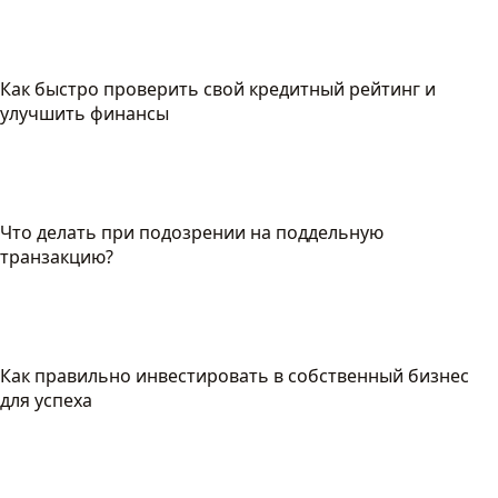
Как быстро проверить свой кредитный рейтинг и
улучшить финансы
Что делать при подозрении на поддельную
транзакцию?
Как правильно инвестировать в собственный бизнес
для успеха