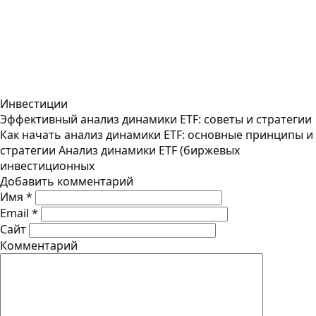
Инвестиции
Эффективный анализ динамики ETF: советы и стратегии
Как начать анализ динамики ETF: основные принципы и
стратегии Анализ динамики ETF (биржевых
инвестиционных
Добавить комментарий
Имя
*
Email
*
Сайт
Комментарий