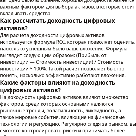
выгодно было вложение. Хорошая доходность является
важным фактором для выбора активов, в которые стоит
вкладывать средства.
Как рассчитать доходность цифровых
активов?
Для расчета доходности цифровых активов
используется формула ROI, которая позволяет оценить,
насколько успешным было ваше вложение. Формула
выглядит следующим образом: (Прибыль от
инвестиции — Стоимость инвестиции) / Стоимость
инвестиции * 100%. Такой расчет позволяет быстро
понять, насколько эффективно работают вложения.
Какие факторы влияют на доходность
цифровых активов?
На доходность цифровых активов влияют множество
факторов, среди которых основными являются
рыночные тренды, волатильность, ликвидность, а
также мировые события, влияющие на финансовые
технологии и регуляцию. Регулярно следя за рынком, вы
сможете контролировать риски и принимать более