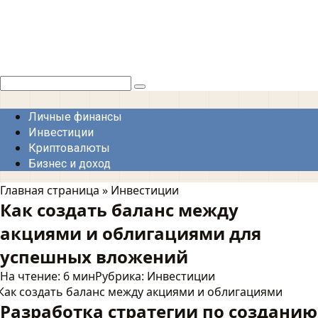
Перейти
к
контенту
Поиск:
Личные финансы
Инвестиции
Криптовалюты
Бизнес и доход
Главная страница
»
Инвестиции
Как создать баланс между
акциями и облигациями для
успешных вложений
На чтение:
6 мин
Рубрика:
Инвестиции
Разработка стратегии по созданию