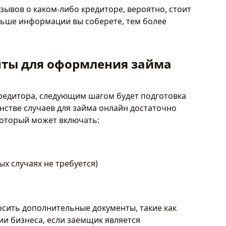
зывов о каком-либо кредиторе, вероятно, стоит
льше информации вы соберете, тем более
ты для оформления займа
редитора, следующим шагом будет подготовка
стве случаев для займа онлайн достаточно
который может включать:
ых случаях не требуется)
сить дополнительные документы, такие как
ии бизнеса, если заемщик является