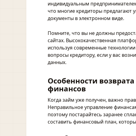
индивидуальным предпринимателем.
что многие кредиторы предлагают 
документы в электронном виде.
Помните, что вы не должны предос
сайтах. Высококачественная платфо
используя современные технологии
вопросы кредитору, если у вас воз
данных.
Особенности возврата
финансов
Когда займ уже получен, важно пра
Неправильное управление финансам
поэтому постарайтесь заранее спла
составить финансовый план, которы