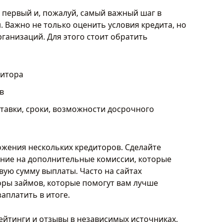
 первый и, пожалуй, самый важный шаг в
 Важно не только оценить условия кредита, но
ганизаций. Для этого стоит обратить
дитора
в
тавки, сроки, возможности досрочного
ожения нескольких кредиторов. Сделайте
ание на дополнительные комиссии, которые
вую сумму выплаты. Часто на сайтах
оры займов, которые помогут вам лучше
аплатить в итоге.
ейтинги и отзывы в независимых источниках.