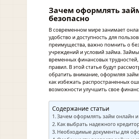
Зачем оформлять займ
безопасно
В современном мире занимает онла
удобство и доступность для пользо
преимущества, важно помнить о бе
учреждений и условий займа. Займ
временных финансовых трудностей, 
правил. В этой статье будут рассмо
обратить внимание, оформляя займ 
как избежать распространенных оши
возможности улучшить свое финанс
Содержание статьи
Зачем оформлять займ онлайн и 
Как выбрать надежного кредитор
Необходимые документы для оф