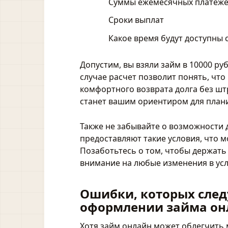
Суммы ежемесячных платеж
Сроки выплат
Какое время будут доступны 
Допустим, вы взяли займ в 10000 ру
случае расчет позволит понять, что
комфортного возврата долга без шт
станет вашим ориентиром для план
Также не забывайте о возможности
предоставляют такие условия, что 
Позаботьтесь о том, чтобы держат
внимание на любые изменения в усл
Ошибки, которых след
оформлении займа он
Хотя займ онлайн может облегчить