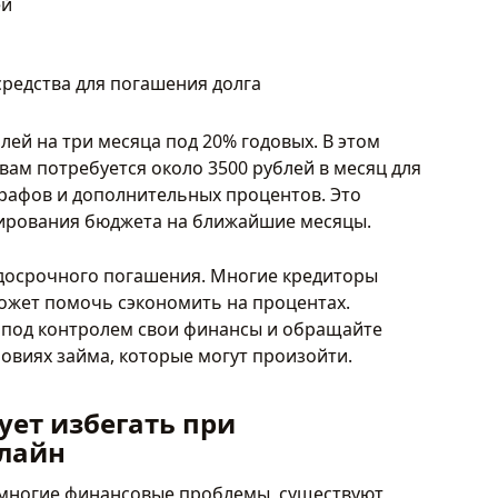
ей
средства для погашения долга
блей на три месяца под 20% годовых. В этом
 вам потребуется около 3500 рублей в месяц для
рафов и дополнительных процентов. Это
ирования бюджета на ближайшие месяцы.
 досрочного погашения. Многие кредиторы
может помочь сэкономить на процентах.
ь под контролем свои финансы и обращайте
овиях займа, которые могут произойти.
ует избегать при
лайн
 многие финансовые проблемы, существуют