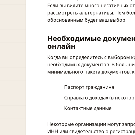
Если вы видите много негативных от
рассмотреть альтернативы. Чем бо
обоснованным будет ваш выбор.
Необходимые докумен
онлайн
Когда вы определитесь с выбором к
необходимых документов. В большин
минимального пакета документов, 
Паспорт гражданина
Справка о доходах (в некотор
Контактные данные
Некоторые организации могут запро
ИНН или свидетельство о регистрац