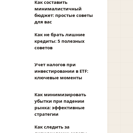
Как составить
минималистичный
бюджет: простые советы
для вас
Как не брать лишние
кредиты: 5 полезных
советов
Учет налогов при
инвестировании в ETF:
ключевые моменты
Как минимизировать
убытки при падении
рынка: эффективные
стратегии
Как следить за