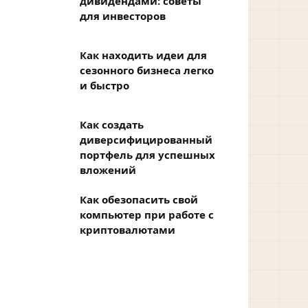
дивидендами: советы
для инвесторов
Как находить идеи для
сезонного бизнеса легко
и быстро
Как создать
диверсифицированный
портфель для успешных
вложений
Как обезопасить свой
компьютер при работе с
криптовалютами