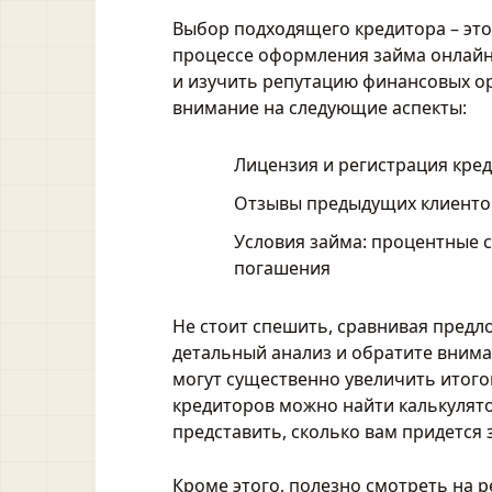
Выбор подходящего кредитора – это
процессе оформления займа онлайн.
и изучить репутацию финансовых ор
внимание на следующие аспекты:
Лицензия и регистрация кре
Отзывы предыдущих клиенто
Условия займа: процентные с
погашения
Не стоит спешить, сравнивая предл
детальный анализ и обратите вним
могут существенно увеличить итого
кредиторов можно найти калькулят
представить, сколько вам придется з
Кроме этого, полезно смотреть на р