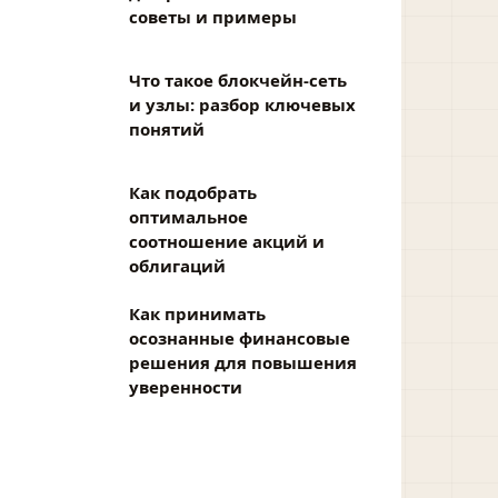
советы и примеры
Что такое блокчейн-сеть
и узлы: разбор ключевых
понятий
Как подобрать
оптимальное
соотношение акций и
облигаций
Как принимать
осознанные финансовые
решения для повышения
уверенности