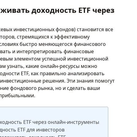
живать доходность ETF через
евых инвестиционных фондов) становится все
сторов, стремящихся к эффективному
условиях быстро меняющегося финансового
вать и интерпретировать финансовые
чевым элементом успешной инвестиционной
вам узнать, какие онлайн-ресурсы можно
одности ETF, как правильно анализировать
инвестиционные решения. Эти знания помогут
ание фондового рынка, но и сделать ваши
 прибыльными.
ходность ETF через онлайн-инструменты
дность ETF для инвесторов