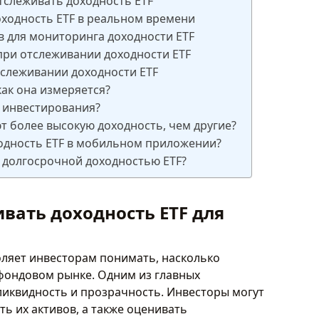
тслеживать доходность ETF
оходность ETF в реальном времени
 для мониторинга доходности ETF
при отслеживании доходности ETF
тслеживании доходности ETF
как она измеряется?
я инвестирования?
т более высокую доходность, чем другие?
одность ETF в мобильном приложении?
а долгосрочной доходностью ETF?
вать доходность ETF для
оляет инвесторам понимать, насколько
фондовом рынке. Одним из главных
ликвидность и прозрачность. Инвесторы могут
ть их активов, а также оценивать