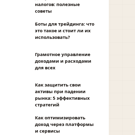
налогов: полезные
советы
Боты для трейдинга: что
это такое и стоит ли их
использовать?
Грамотное управление
доходами и расходами
для всех
Как защитить свои
активы при падении
рынка: 5 эффективных
стратегий
Как оптимизировать
доход через платформы
и сервисы