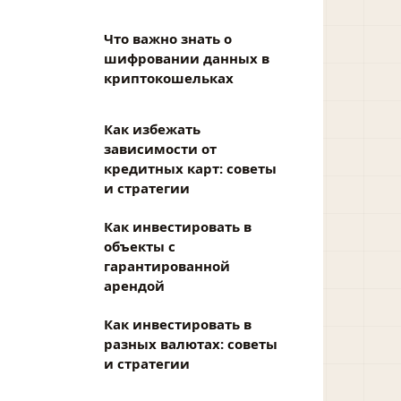
Что важно знать о
шифровании данных в
криптокошельках
Как избежать
зависимости от
кредитных карт: советы
и стратегии
Как инвестировать в
объекты с
гарантированной
арендой
Как инвестировать в
разных валютах: советы
и стратегии