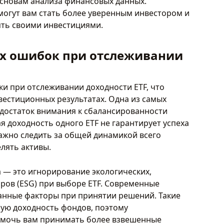
 основам анализа финансовых данных.
могут вам стать более уверенным инвестором и
ять своими инвестициями.
ых ошибок при отслеживании
и при отслеживании доходности ETF, что
вестиционных результатах. Одна из самых
достаток внимания к сбалансированности
ая доходность одного ETF не гарантирует успеха
ажно следить за общей динамикой всего
лять активы.
 — это игнорирование экологических,
ров (ESG) при выборе ETF. Современные
анные факторы при принятии решений. Такие
ную доходность фондов, поэтому
омочь вам принимать более взвешенные