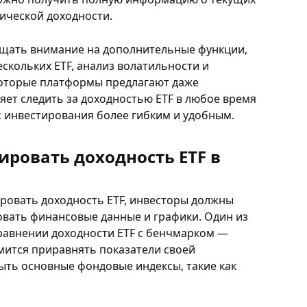
рической доходности.
щать внимание на дополнительные функции,
скольких ETF, анализ волатильности и
оторые платформы предлагают даже
ет следить за доходностью ETF в любое время
с инвестирования более гибким и удобным.
ировать доходность ETF в
ровать доходность ETF, инвесторы должны
овать финансовые данные и графики. Один из
равнении доходности ETF с бенчмарком —
мится приравнять показатели своей
ыть основные фондовые индексы, такие как