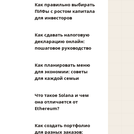
Как правильно выбирать
ПИФы с ростом капитала
для инвесторов
Как сдавать налоговую
декларацию онлайн:
пошаговое руководство
Как планировать меню
для экономии: советы
для каждой семьи
Что такое Solana и чем
она отличается от
Ethereum?
Как создать портфолио
для разных заказов: