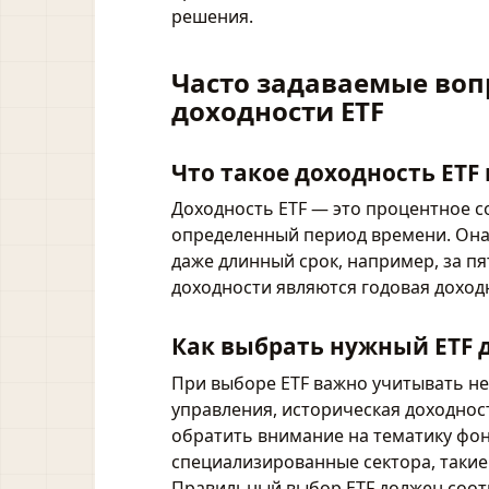
решения.
Часто задаваемые воп
доходности ETF
Что такое доходность ETF 
Доходность ETF — это процентное с
определенный период времени. Она м
даже длинный срок, например, за п
доходности являются годовая доход
Как выбрать нужный ETF 
При выборе ETF важно учитывать не
управления, историческая доходност
обратить внимание на тематику фон
специализированные сектора, такие
Правильный выбор ETF должен соот