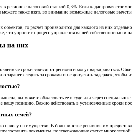
 в регионе с налоговой ставкой 0,3%. Если кадастровая стоимос
 вы можете также взять во внимание возможные налоговые вычеты
х объектов, то расчет производится для каждого из них отдельно
е, что упростит процесс управления вашей собственностью и н
ты на них
овленные сроки зависят от региона и могут варьироваться. Обы
жно заранее следить за сроками и не допускать задержек, чтобы 
имостью?
авышена, вы можете обжаловать ее в суде или через специальные
е вашу позицию. Важно действовать в установленные сроки пос
етных семей?
о налогу на имущество. В большинстве регионов им предоставля
 предоставить документы, подтверждающие статус многодетной