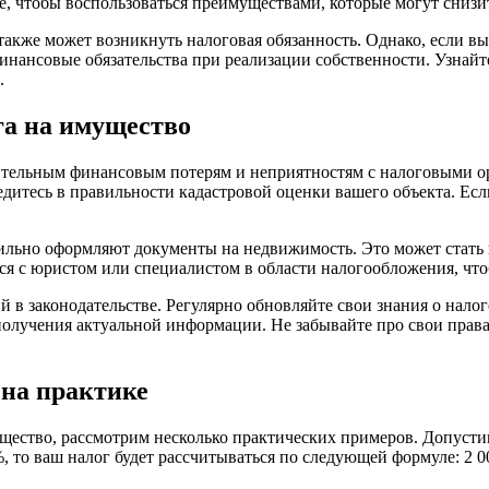
е, чтобы воспользоваться преимуществами, которые могут снизи
акже может возникнуть налоговая обязанность. Однако, если вы 
 финансовые обязательства при реализации собственности. Узна
.
га на имущество
ительным финансовым потерям и неприятностям с налоговыми ор
дитесь в правильности кадастровой оценки вашего объекта. Если
вильно оформляют документы на недвижимость. Это может стать 
ься с юристом или специалистом в области налогообложения, чт
в законодательстве. Регулярно обновляйте свои знания о нало
лучения актуальной информации. Не забывайте про свои права 
 на практике
щество, рассмотрим несколько практических примеров. Допустим
%, то ваш налог будет рассчитываться по следующей формуле: 2 00