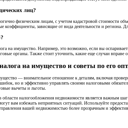
дических лиц?
огично физическим лицам, с учетом кадастровой стоимости объ
е коэффициенты, зависящие от вида деятельности и региона. Для
о?
ога на имущество. Например, это возможно, если вы оспаривает
говые органы. Также стоит уточнить, какие еще случаи вправе о
налога на имущество и советы по его о
мущество — внимательное отношение к деталям, включая проверк
ошибок, но и эффективно управлять своими налоговыми обязател
говые вычеты и льготы.
в области налогообложения недвижимости является важным шаго
огут вам избежать неприятных ситуаций. Используйте предоста
 управления вашей недвижимостью более прозрачным и эффекти