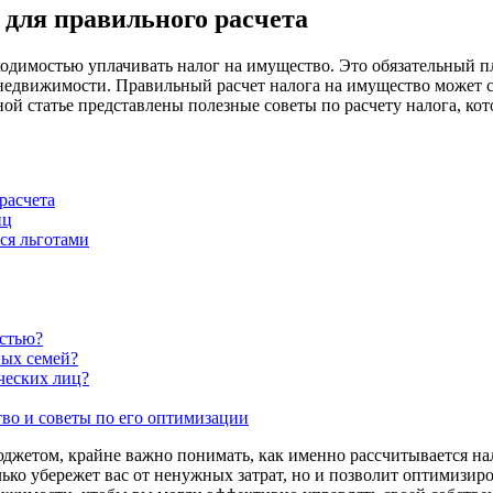
 для правильного расчета
одимостью уплачивать налог на имущество. Это обязательный пл
 недвижимости. Правильный расчет налога на имущество может 
й статье представлены полезные советы по расчету налога, кото
расчета
иц
ся льготами
остью?
ных семей?
ческих лиц?
во и советы по его оптимизации
юджетом, крайне важно понимать, как именно рассчитывается на
лько убережет вас от ненужных затрат, но и позволит оптимизи