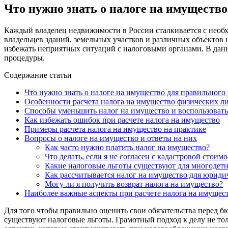
Что нужно знать о налоге на имущество
Каждый владелец недвижимости в России сталкивается с необх
владельцев зданий, земельных участков и различных объектов
избежать неприятных ситуаций с налоговыми органами. В данно
процедуры.
Содержание статьи
Что нужно знать о налоге на имущество для правильного 
Особенности расчета налога на имущество физических л
Способы уменьшить налог на имущество и воспользовать
Как избежать ошибок при расчете налога на имущество
Примеры расчета налога на имущество на практике
Вопросы о налоге на имущество и ответы на них
Как часто нужно платить налог на имущество?
Что делать, если я не согласен с кадастровой стоим
Какие налоговые льготы существуют для многодет
Как рассчитывается налог на имущество для юриди
Могу ли я получить возврат налога на имущество?
Наиболее важные аспекты при расчете налога на имущест
Для того чтобы правильно оценить свои обязательства перед б
существуют налоговые льготы. Грамотный подход к делу не то