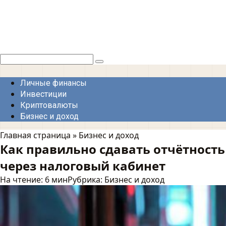
Перейти
к
контенту
Поиск:
Личные финансы
Инвестиции
Криптовалюты
Бизнес и доход
Главная страница
»
Бизнес и доход
Как правильно сдавать отчётность
через налоговый кабинет
На чтение:
6 мин
Рубрика:
Бизнес и доход