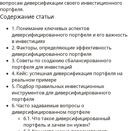
вопросам диверсификации своего инвестиционного
портфеля.
Содержание статьи
Понимание ключевых аспектов
диверсифицированного портфеля и его важность
в инвестициях
Факторы, определяющие эффективность
диверсифицированного портфеля
Советы по созданию сбалансированного
портфеля для инвестиций
Кейс: успешная диверсификация портфеля на
реальном примере
Подбор правильных инвестиционных
инструментов для диверсифицированного
портфеля
Часто задаваемые вопросы о
диверсифицированном портфеле
Что такое диверсифицированный
портфель и зачем он нужен?