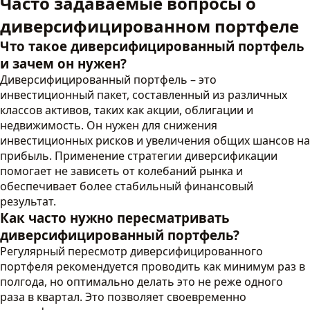
Часто задаваемые вопросы о
диверсифицированном портфеле
Что такое диверсифицированный портфель
и зачем он нужен?
Диверсифицированный портфель – это
инвестиционный пакет, составленный из различных
классов активов, таких как акции, облигации и
недвижимость. Он нужен для снижения
инвестиционных рисков и увеличения общих шансов на
прибыль. Применение стратегии диверсификации
помогает не зависеть от колебаний рынка и
обеспечивает более стабильный финансовый
результат.
Как часто нужно пересматривать
диверсифицированный портфель?
Регулярный пересмотр диверсифицированного
портфеля рекомендуется проводить как минимум раз в
полгода, но оптимально делать это не реже одного
раза в квартал. Это позволяет своевременно