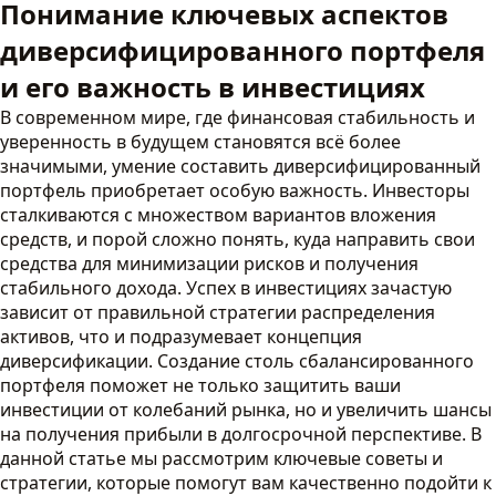
Понимание ключевых аспектов
диверсифицированного портфеля
и его важность в инвестициях
В современном мире, где финансовая стабильность и
уверенность в будущем становятся всё более
значимыми, умение составить диверсифицированный
портфель приобретает особую важность. Инвесторы
сталкиваются с множеством вариантов вложения
средств, и порой сложно понять, куда направить свои
средства для минимизации рисков и получения
стабильного дохода. Успех в инвестициях зачастую
зависит от правильной стратегии распределения
активов, что и подразумевает концепция
диверсификации. Создание столь сбалансированного
портфеля поможет не только защитить ваши
инвестиции от колебаний рынка, но и увеличить шансы
на получения прибыли в долгосрочной перспективе. В
данной статье мы рассмотрим ключевые советы и
стратегии, которые помогут вам качественно подойти к