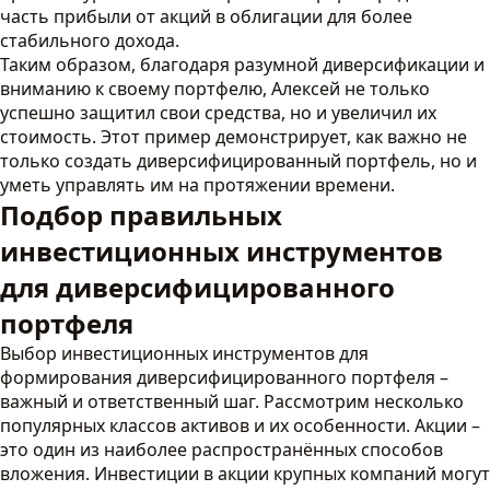
часть прибыли от акций в облигации для более
стабильного дохода.
Таким образом, благодаря разумной диверсификации и
вниманию к своему портфелю, Алексей не только
успешно защитил свои средства, но и увеличил их
стоимость. Этот пример демонстрирует, как важно не
только создать диверсифицированный портфель, но и
уметь управлять им на протяжении времени.
Подбор правильных
инвестиционных инструментов
для диверсифицированного
портфеля
Выбор инвестиционных инструментов для
формирования диверсифицированного портфеля –
важный и ответственный шаг. Рассмотрим несколько
популярных классов активов и их особенности. Акции –
это один из наиболее распространённых способов
вложения. Инвестиции в акции крупных компаний могут