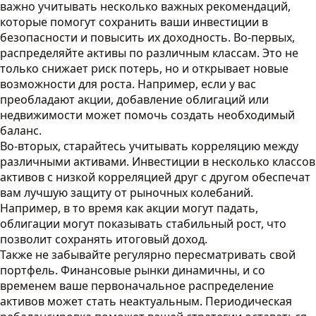
важно учитывать несколько важных рекомендаций,
которые помогут сохранить ваши инвестиции в
безопасности и повысить их доходность. Во-первых,
распределяйте активы по различным классам. Это не
только снижает риск потерь, но и открывает новые
возможности для роста. Например, если у вас
преобладают акции, добавление облигаций или
недвижимости может помочь создать необходимый
баланс.
Во-вторых, старайтесь учитывать корреляцию между
различными активами. Инвестиции в несколько классов
активов с низкой корреляцией друг с другом обеспечат
вам лучшую защиту от рыночных колебаний.
Например, в то время как акции могут падать,
облигации могут показывать стабильный рост, что
позволит сохранять итоговый доход.
Также не забывайте регулярно пересматривать свой
портфель. Финансовые рынки динамичны, и со
временем ваше первоначальное распределение
активов может стать неактуальным. Периодическая