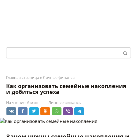
Перейти
к
контенту
Поиск:
Главная страница
»
Личные финансы
Как организовать семейные накопления
и добиться успеха
На чтение:
6 мин
Личные финансы
Зачем нужны семейные накопления и