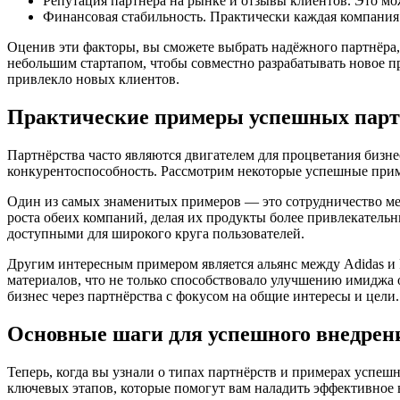
Репутация партнёра на рынке и отзывы клиентов. Это м
Финансовая стабильность. Практически каждая компания 
Оценив эти факторы, вы сможете выбрать надёжного партнёра, 
небольшим стартапом, чтобы совместно разрабатывать новое п
привлекло новых клиентов.
Практические примеры успешных партн
Партнёрства часто являются двигателем для процветания бизн
конкурентоспособность. Рассмотрим некоторые успешные приме
Один из самых знаменитых примеров — это сотрудничество ме
роста обеих компаний, делая их продукты более привлекатель
доступными для широкого круга пользователей.
Другим интересным примером является альянс между Adidas и P
материалов, что не только способствовало улучшению имиджа 
бизнес через партнёрства с фокусом на общие интересы и цели.
Основные шаги для успешного внедрени
Теперь, когда вы узнали о типах партнёрств и примерах успешн
ключевых этапов, которые помогут вам наладить эффективное 