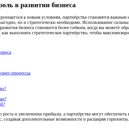
оль в развитии бизнеса
рующегося к новым условиям, партнёрства становятся важным и
 выгодно, но и стратегически необходимо. Использование сильн
азвития бизнеса становится более гибким, когда вы можете обр
 как выполнять стратегическое партнёрство, чтобы максимизиро
изнеса
изнес-процессы
во?
ми?
ий?
о роста и увеличении прибыли, а партнёрства могут обеспечить
, создавая дополнительные возможности и расширяя горизонты.