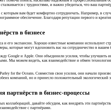
ожет помочь понять, насколько надёжным и профессиональным бо
сталкивается с трудностями, и важно убедиться, что ваш партн
с которым вам будет комфортно сотрудничать. Например, в случ
рограммное обеспечение. Благодаря репутации первого и креати
ёрств в бизнесе
еса и его экспансии. Хорошо известные компании используют ст
ры, которые могут вдохновить вас на сотрудничество в вашем 
жду Google и Apple. Они объединили усилия, чтобы улучшить и
ными. Мы можем видеть, как взаимодействие и обмен технологи
arley for the Oceans. Совместив свои усилия, они начали произ
обеих компаний, но и принесло положительный экологический э
я партнёрств в бизнес-процессы
ых коллабораций, давайте обсудим, как внедрять эти партнёрств
взаимодействие с партнёрами.