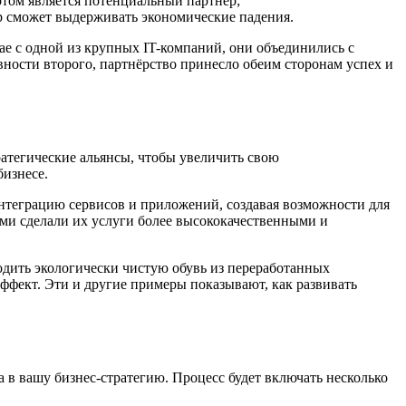
том является потенциальный партнёр;
ёр сможет выдерживать экономические падения.
ае с одной из крупных IT-компаний, они объединились с
вности второго, партнёрство принесло обеим сторонам успех и
ратегические альянсы, чтобы увеличить свою
бизнесе.
нтеграцию сервисов и приложений, создавая возможности для
ями сделали их услуги более высококачественными и
водить экологически чистую обувь из переработанных
ффект. Эти и другие примеры показывают, как развивать
а в вашу бизнес-стратегию. Процесс будет включать несколько