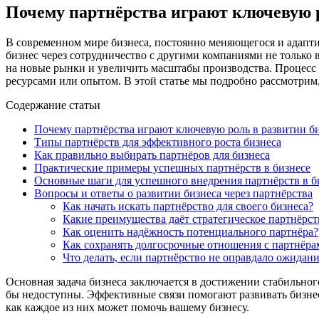
Почему партнёрства играют ключевую р
В современном мире бизнеса, постоянно меняющегося и адапти
бизнес через сотрудничество с другими компаниями не только
на новые рынки и увеличить масштабы производства. Процесс р
ресурсами или опытом. В этой статье мы подробно рассмотрим,
Содержание статьи
Почему партнёрства играют ключевую роль в развитии б
Типы партнёрств для эффективного роста бизнеса
Как правильно выбирать партнёров для бизнеса
Практические примеры успешных партнёрств в бизнесе
Основные шаги для успешного внедрения партнёрств в б
Вопросы и ответы о развитии бизнеса через партнёрства
Как начать искать партнёрство для своего бизнеса?
Какие преимущества даёт стратегическое партнёрст
Как оценить надёжность потенциального партнёра?
Как сохранять долгосрочные отношения с партнёра
Что делать, если партнёрство не оправдало ожидан
Основная задача бизнеса заключается в достижении стабильног
бы недоступны. Эффективные связи помогают развивать бизнес
как каждое из них может помочь вашему бизнесу.