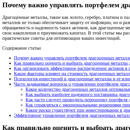
Почему важно управлять портфелем др
Драгоценные металлы, такие как золото, серебро, платина и 
металлов не только обеспечивает защиту от инфляции, но и р
обращаемость и надежность таких активов, как драгоценные м
свои накопления и приумножить капитал. В этой статье мы ра
практические советы для оптимизации ваших инвестиций.
Содержание статьи
Почему важно управлять портфелем драгоценных металл
Как правильно оценить и выбрать драгоценные металлы 
Как организовать эффективное распределение активов в
Какие факторы влияют на стоимость драгоценных металл
Психология инвестиций в драгоценные металлы и ее вли
Часто задаваемые вопросы о управлении портфелем драг
Какое количество драгоценных металлов оптималь
Как выбрать наиболее надежного поставщика драг
Как часто следует проводить переоценку портфеля
Как справляться с эмоциональными решениями при
Какие риски существуют при инвестировании в др
Эффективное управление портфелем драгоценных металло
Как правильно оценить и выбрать драг