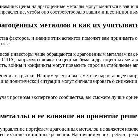
динамике: цены на драгоценные металлы могут меняться в завис
аспределение, чтобы оно соответствовало вашим инвестиционн
рагоценных металлов и как их учитыват
ва факторов, и знание этих аспектов поможет вам принимать о
ются:
исов инвесторы чаще обращаются к драгоценным металлам как к
ра США, напрямую влияют на ценные бумаги драгоценных метал
сть, войны и конфликты могут повысить спрос на стабильные акт
енения на рынке. Например, если вы заметите нарастающее напр
зация политической ситуации могут сигнализировать о снижении
учая прогнозы экспертного сообщества, вы сможете лучше ориен
металлы и ее влияние на принятие реш
и управление портфелем драгоценных металлов не является иск
ffect их инвестиционные решения. Настоящий успех требует трезв