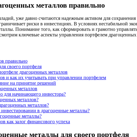
агоценных металлов правильно
палладий, уже давно считаются надежным активом для сохранени
азграничивает риски в инвестициях. В условиях нестабильной э
еталлы. Понимание того, как сформировать и грамотно управлят
ссмотрим ключевые аспекты управления портфелем драгоценных 
ов правильно
для своего портфеля
 портфеле драгоценных металлов
ов и как их учитывать при управлении портфелем
яние на принятие решений
оценных металлов
но для начинающего инвестора?
оценных металлов?
 драгоценных металлов?
 инвестировании в драгоценные металлы?
агоценные металлы?
в как залог финансового успеха
оценные металлы для своего портфеля