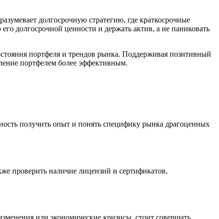
разумевает долгосрочную стратегию, где краткосрочные
 его долгосрочной ценности и держать актив, а не паниковать
остояния портфеля и трендов рынка. Поддерживая позитивный
вление портфелем более эффективным.
жность получить опыт и понять специфику рынка драгоценных
кже проверить наличие лицензий и сертификатов,
 изменения или экономические кризисы, стоит совершать