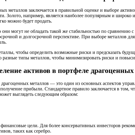
х металлов заключается в правильной оценке и выборе активов
сти. Золото, например, является наиболее популярным и широко 
гко можно будет продать.
о они могут не обладать такой же стабильностью по сравнению с
осрочной и долгосрочной перспективе. При выборе металлов дл
ль.
таллы, чтобы определить возможные риски и предсказать будущи
его разные типы металлов, чтобы минимизировать риски и повыс
еление активов в портфеле драгоценных
 драгоценных металлов — это один из основных аспектов управ
олучение прибыли. Стандартное правило заключается в том, чт
может выглядеть следующим образом:
финансовые цели. Для более консервативных инвесторов рекоменд
ивов, таких как серебро.