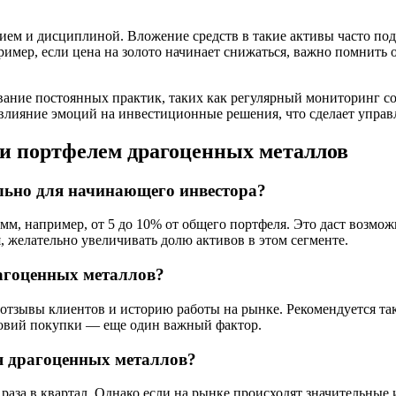
ием и дисциплиной. Вложение средств в такие активы часто под
имер, если цена на золото начинает снижаться, важно помнить о
вание постоянных практик, таких как регулярный мониторинг с
ь влияние эмоций на инвестиционные решения, что сделает упра
ии портфелем драгоценных металлов
льно для начинающего инвестора?
м, например, от 5 до 10% от общего портфеля. Это даст возмо
, желательно увеличивать долю активов в этом сегменте.
агоценных металлов?
отзывы клиентов и историю работы на рынке. Рекомендуется та
ловий покупки — еще один важный фактор.
ля драгоценных металлов?
раза в квартал. Однако если на рынке происходят значительные