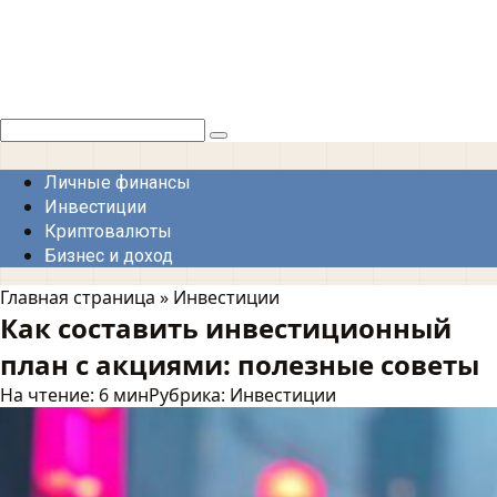
Перейти
к
контенту
Поиск:
Личные финансы
Инвестиции
Криптовалюты
Бизнес и доход
Главная страница
»
Инвестиции
Как составить инвестиционный
план с акциями: полезные советы
На чтение:
6 мин
Рубрика:
Инвестиции