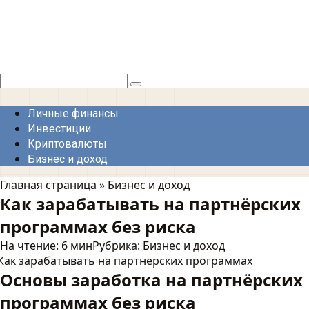
Перейти
к
контенту
Поиск:
Личные финансы
Инвестиции
Криптовалюты
Бизнес и доход
Главная страница
»
Бизнес и доход
Как зарабатывать на партнёрских
программах без риска
На чтение:
6 мин
Рубрика:
Бизнес и доход
Основы заработка на партнёрских
программах без риска