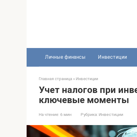
Перейти
к
контенту
Личные финансы
Инвестиции
Главная страница
»
Инвестиции
Учет налогов при инв
ключевые моменты
На чтение:
6 мин
Рубрика:
Инвестиции