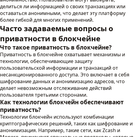
делиться ли информацией о своих транзакциях или
оставаться анонимными, что делает эту платформу
более гибкой для многих применений.
Часто задаваемые вопросы о
приватности в блокчейне
Что такое приватность в блокчейне?
Приватность в блокчейне охватывает механизмы и
технологии, обеспечивающие защиту
пользовательской информации и транзакций от
несанкционированного доступа. Это включает в себя
шифрование данных и анонимизацию адресов, что
делает невозможным отслеживание действий
пользователя третьими сторонами.
Как технологии блокчейн обеспечивают
приватность?
Технологии блокчейн используют комбинации
криптографических решений, таких как шифрование и
анонимизация. Например, такие сети, как Zcash и