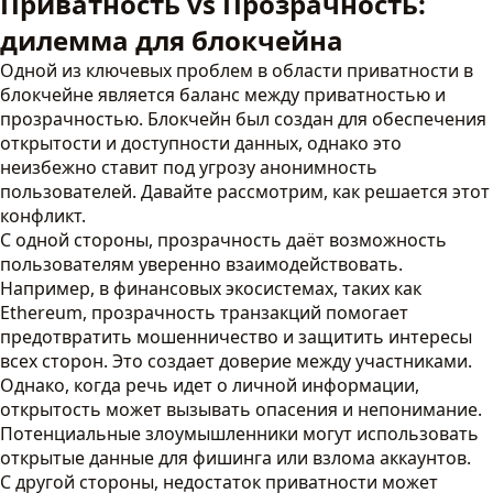
Приватность vs Прозрачность:
дилемма для блокчейна
Одной из ключевых проблем в области приватности в
блокчейне является баланс между приватностью и
прозрачностью. Блокчейн был создан для обеспечения
открытости и доступности данных, однако это
неизбежно ставит под угрозу анонимность
пользователей. Давайте рассмотрим, как решается этот
конфликт.
С одной стороны, прозрачность даёт возможность
пользователям уверенно взаимодействовать.
Например, в финансовых экосистемах, таких как
Ethereum, прозрачность транзакций помогает
предотвратить мошенничество и защитить интересы
всех сторон. Это создает доверие между участниками.
Однако, когда речь идет о личной информации,
открытость может вызывать опасения и непонимание.
Потенциальные злоумышленники могут использовать
открытые данные для фишинга или взлома аккаунтов.
С другой стороны, недостаток приватности может