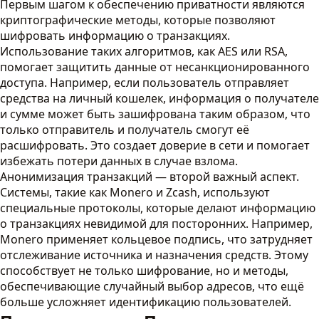
Первым шагом к обеспечению приватности являются
криптографические методы, которые позволяют
шифровать информацию о транзакциях.
Использование таких алгоритмов, как AES или RSA,
помогает защитить данные от несанкционированного
доступа. Например, если пользователь отправляет
средства на личный кошелек, информация о получателе
и сумме может быть зашифрована таким образом, что
только отправитель и получатель смогут её
расшифровать. Это создает доверие в сети и помогает
избежать потери данных в случае взлома.
Анонимизация транзакций — второй важный аспект.
Системы, такие как Monero и Zcash, используют
специальные протоколы, которые делают информацию
о транзакциях невидимой для посторонних. Например,
Monero применяет кольцевое подпись, что затрудняет
отслеживание источника и назначения средств. Этому
способствует не только шифрование, но и методы,
обеспечивающие случайный выбор адресов, что ещё
больше усложняет идентификацию пользователей.