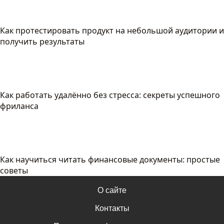
Как протестировать продукт на небольшой аудитории и
получить результаты
Как работать удалённо без стресса: секреты успешного
фриланса
Как научиться читать финансовые документы: простые
советы
О сайте
|
Контакты
|