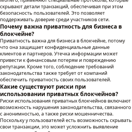
Monero, применяют специальные протоколы, которые
скрывают детали транзакций, обеспечивая при этом
безопасность пользователей. Это позволяет
поддерживать доверие среди участников сети.
Почему важна приватность для бизнеса в
блокчейне?
Приватность важна для бизнеса в блокчейне, потому
что она защищает конфиденциальные данные
клиентов и партнеров. Утечка информации может
привести к финансовым потерям и повреждению
репутации. Кроме того, соблюдение требований
законодательства также требует от компаний
обеспечить приватность своих пользователей.
Какие существуют риски при
использовании приватных блокчейнов?
Риски использования приватных блокчейнов включают
возможность нарушения законодательства, связанного
с анонимностью, а также риски мошенничества.
Поскольку у пользователей есть возможность скрывать
свои транзакции, это может усложнить выявление