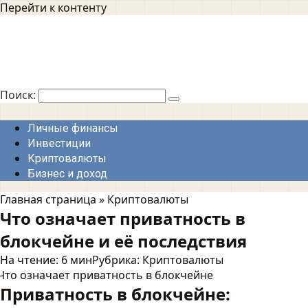
Перейти к контенту
Поиск:
Личные финансы
Инвестиции
Криптовалюты
Бизнес и доход
Главная страница
»
Криптовалюты
Что означает приватность в
блокчейне и её последствия
На чтение:
6 мин
Рубрика:
Криптовалюты
Приватность в блокчейне: