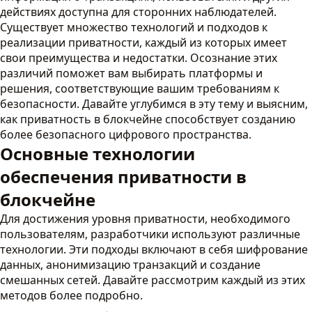
действиях доступна для сторонних наблюдателей.
Существует множество технологий и подходов к
реализации приватности, каждый из которых имеет
свои преимущества и недостатки. Осознание этих
различий поможет вам выбирать платформы и
решения, соответствующие вашим требованиям к
безопасности. Давайте углубимся в эту тему и выясним,
как приватность в блокчейне способствует созданию
более безопасного цифрового пространства.
Основные технологии
обеспечения приватности в
блокчейне
Для достижения уровня приватности, необходимого
пользователям, разработчики используют различные
технологии. Эти подходы включают в себя шифрование
данных, анонимизацию транзакций и создание
смешанных сетей. Давайте рассмотрим каждый из этих
методов более подробно.