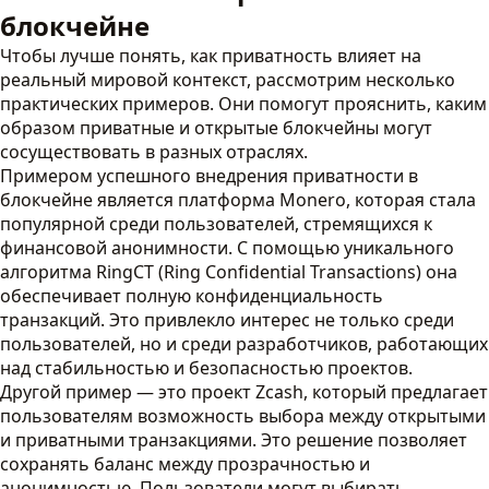
блокчейне
Чтобы лучше понять, как приватность влияет на
реальный мировой контекст, рассмотрим несколько
практических примеров. Они помогут прояснить, каким
образом приватные и открытые блокчейны могут
сосуществовать в разных отраслях.
Примером успешного внедрения приватности в
блокчейне является платформа Monero, которая стала
популярной среди пользователей, стремящихся к
финансовой анонимности. С помощью уникального
алгоритма RingCT (Ring Confidential Transactions) она
обеспечивает полную конфиденциальность
транзакций. Это привлекло интерес не только среди
пользователей, но и среди разработчиков, работающих
над стабильностью и безопасностью проектов.
Другой пример — это проект Zcash, который предлагает
пользователям возможность выбора между открытыми
и приватными транзакциями. Это решение позволяет
сохранять баланс между прозрачностью и
анонимностью. Пользователи могут выбирать,