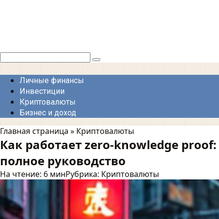
Перейти
к
контенту
Поиск:
Личные финансы
Инвестиции
Криптовалюты
Бизнес и доход
Главная страница
»
Криптовалюты
Как работает zero-knowledge proof:
полное руководство
На чтение:
6 мин
Рубрика:
Криптовалюты