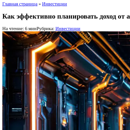
Главная страница
»
Инвестиции
Как эффективно планировать доход от
На чтение:
6 мин
Рубрика:
Инвестиции