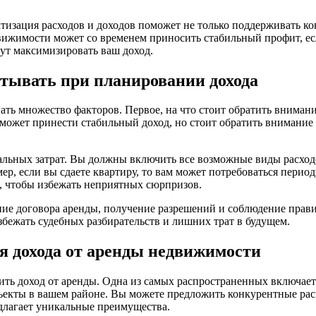
атизация расходов и доходов поможет не только поддерживать к
ижимости может со временем приносить стабильный профит, есл
гут максимизировать ваш доход.
тывать при планировании дохода
ть множество факторов. Первое, на что стоит обратить вниман
ожет принести стабильный доход, но стоит обратить внимание н
альных затрат. Вы должны включить все возможные виды расход
р, если вы сдаете квартиру, то вам может потребоваться период
е, чтобы избежать неприятных сюрпризов.
ние договора аренды, получение разрешений и соблюдение прави
бежать судебных разбирательств и лишних трат в будущем.
я дохода от аренды недвижимости
ить доход от аренды. Одна из самых распространенных включает
екты в вашем районе. Вы можете предложить конкурентные расце
длагает уникальные преимущества.