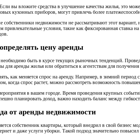
 Если вы вложите средства в улучшение качества жилья, это мо
новых кухонных приборов, могут привлечь более платежеспособн
 собственники недвижимости не рассматривают этот вариант, н
м привлекательные условия, такие как фиксированная ставка на 
цов.
определять цену аренды
 необходимо быть в курсе текущих рыночных тенденций. Провед
мы для аренды жилья или обратиться к агентствам для получени
ть, как меняется спрос на аренду. Например, в зимний период с
том, когда спрос растет, можно рассмотреть возможность повыше
мероприятия в вашем городе. Время проведения крупных событий
успешно планировать доход, важно находить баланс между гибкос
да от аренды недвижимости
ется собственник квартиры, который внедрил в свой бизнес мо
рнет и даже услуги уборки. Такой подход значительно повысил и