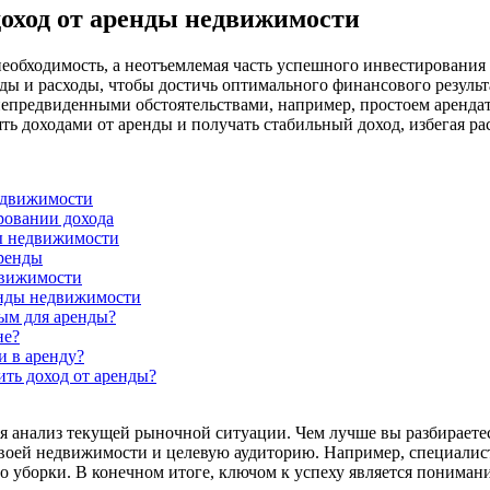
оход от аренды недвижимости
еобходимость, а неотъемлемая часть успешного инвестирования
оды и расходы, чтобы достичь оптимального финансового результ
 непредвиденными обстоятельствами, например, простоем аренд
ь доходами от аренды и получать стабильный доход, избегая р
недвижимости
ровании дохода
ды недвижимости
аренды
движимости
енды недвижимости
ым для аренды?
не?
и в аренду?
ть доход от аренды?
анализ текущей рыночной ситуации. Чем лучше вы разбираетесь 
своей недвижимости и целевую аудиторию. Например, специалис
о уборки. В конечном итоге, ключом к успеху является понимани