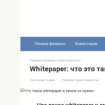
Перейти
к
контенту
Личные финансы
Инвестиции
Главная страница
»
Криптовалюты
Whitepaper: что это т
На чтение:
6 мин
Рубрика:
Криптовалюты