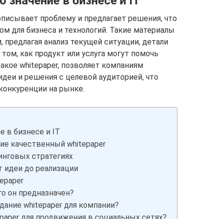
о значение в бизнесе и IT
описывает проблему и предлагает решения, что
м для бизнеса и технологий. Такие материалы
 предлагая анализ текущей ситуации, детали
 том, как продукт или услуга могут помочь
такое whitepaper, позволяет компаниям
еи и решения с целевой аудиторией, что
конкуренции на рынке.
е в бизнесе и IT
е качественный whitepaper
тинговых стратегиях
т идеи до реализации
epaper
ого он предназначен?
дание whitepaper для компании?
paper для продвижения в социальных сетях?