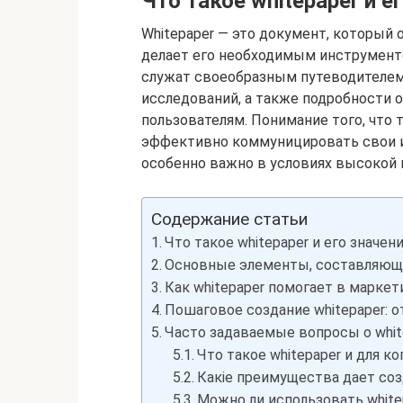
Что такое whitepaper и ег
Whitepaper — это документ, который 
делает его необходимым инструменто
служат своеобразным путеводителем,
исследований, а также подробности о
пользователям. Понимание того, что 
эффективно коммуницировать свои ид
особенно важно в условиях высокой 
Содержание статьи
Что такое whitepaper и его значени
Основные элементы, составляющи
Как whitepaper помогает в марке
Пошаговое создание whitepaper: о
Часто задаваемые вопросы о whit
Что такое whitepaper и для к
Какie преимущества дает соз
Можно ли использовать white