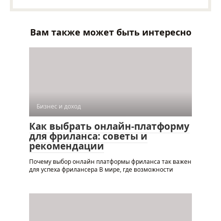
Вам также может быть интересно
Бизнес и доход
Как выбрать онлайн-платформу
для фриланса: советы и
рекомендации
Почему выбор онлайн платформы фриланса так важен
для успеха фрилансера В мире, где возможности