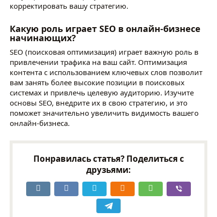
корректировать вашу стратегию.
Какую роль играет SEO в онлайн-бизнесе
начинающих?
SEO (поисковая оптимизация) играет важную роль в
привлечении трафика на ваш сайт. Оптимизация
контента с использованием ключевых слов позволит
вам занять более высокие позиции в поисковых
системах и привлечь целевую аудиторию. Изучите
основы SEO, внедрите их в свою стратегию, и это
поможет значительно увеличить видимость вашего
онлайн-бизнеса.
Понравилась статья? Поделиться с
друзьями: