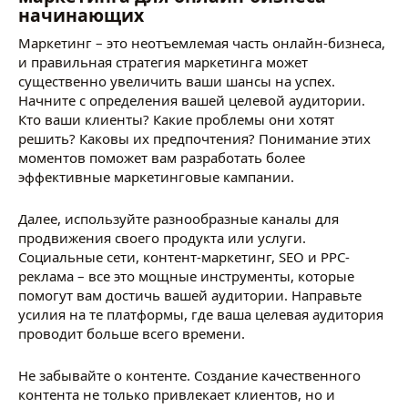
начинающих
Маркетинг – это неотъемлемая часть онлайн-бизнеса,
и правильная стратегия маркетинга может
существенно увеличить ваши шансы на успех.
Начните с определения вашей целевой аудитории.
Кто ваши клиенты? Какие проблемы они хотят
решить? Каковы их предпочтения? Понимание этих
моментов поможет вам разработать более
эффективные маркетинговые кампании.
Далее, используйте разнообразные каналы для
продвижения своего продукта или услуги.
Социальные сети, контент-маркетинг, SEO и PPC-
реклама – все это мощные инструменты, которые
помогут вам достичь вашей аудитории. Направьте
усилия на те платформы, где ваша целевая аудитория
проводит больше всего времени.
Не забывайте о контенте. Создание качественного
контента не только привлекает клиентов, но и