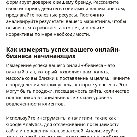
формирует доверие к вашему бренду. Расскажите
свою историю, делитесь советами и вашим опытом,
предлагайте полезные ресурсы. Постоянно
анализируйте результаты вашего маркетинга, чтобы
выявить, что работает, а что нет, и вносите
коррективы по мере необходимости.
Как измерять успех вашего онлайн-
бизнеса начинающих
Измерение успеха вашего онлайн-бизнеса – это
важный этап, который позволяет вам понять,
насколько вы близки к поставленным целям. Начните
с определения метрик успеха, которые у вас есть. Это
могут быть продажи, посещаемость сайта, количество
подписчиков в социальных сетях или уровень
вовлеченности клиентов.
Используйте инструменты аналитики, такие как
Google Analytics, для отслеживания посещаемости
сайта и поведения пользователей. Анализируйте
данные, чтобы выяснить, какие страницы работают