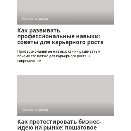
Бизнес и доход
Как развивать
профессиональные навыки:
советы для карьерного роста
Профессиональные навыки: как их развивать и
почему это важно для карьерного роста В
современном
Бизнес и доход
Как протестировать бизнес-
идею на рынке: пошаговое