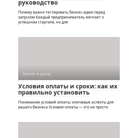
руководство
Почему важно тестировать бизнес-идею перед
запуском Каждый предприниматель мечтает о
успешном стартапе, но для
Бизнес и доход
Условия оплаты и сроки: как их
правильно установить
Понимание условий оплаты: ключевые аспекты для
вашего бизнеса Условия оплаты — это не просто