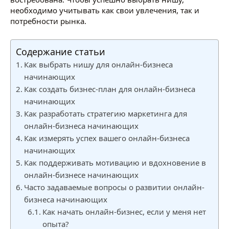
необходимо учитывать как свои увлечения, так и
потребности рынка.
Содержание статьи
Как выбрать нишу для онлайн-бизнеса
начинающих
Как создать бизнес-план для онлайн-бизнеса
начинающих
Как разработать стратегию маркетинга для
онлайн-бизнеса начинающих
Как измерять успех вашего онлайн-бизнеса
начинающих
Как поддерживать мотивацию и вдохновение в
онлайн-бизнесе начинающих
Часто задаваемые вопросы о развитии онлайн-
бизнеса начинающих
Как начать онлайн-бизнес, если у меня нет
опыта?