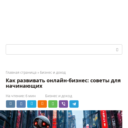
Перейти
к
контенту
Поиск:
Главная страница
»
Бизнес и доход
Как развивать онлайн-бизнес: советы для
начинающих
На чтение:
6 мин
Бизнес и доход